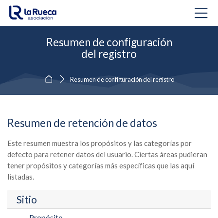
Skip to navigation
Skip to login form
Salta al contenido principal
Skip to accessibility options
Skip to footer
Skip accessibility options
Resumen de configuración
del registro
Página Principal
Resumen de configuración del registro
Resumen de retención de datos
Este resumen muestra los propósitos y las categorías por
defecto para retener datos del usuario. Ciertas áreas pudieran
tener propósitos y categorías más específicas que las aquí
listadas.
Sitio
Propósito