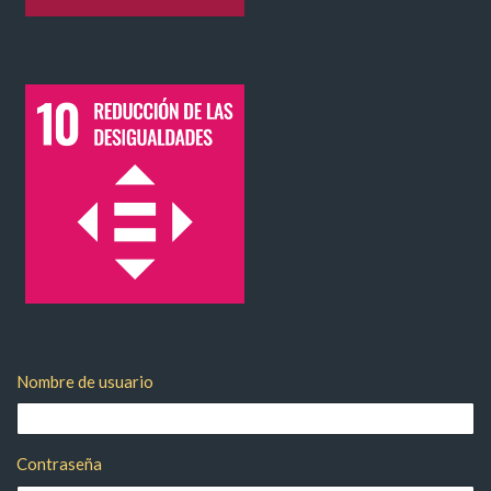
Bloques
Salta ODS 10
Bloques
Salta Entrar
Nombre de usuario
Contraseña