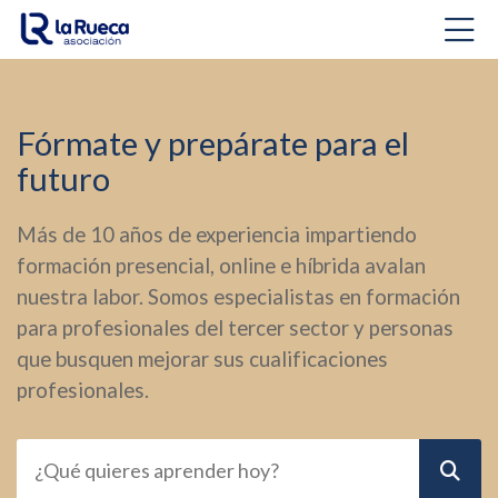
Skip to navigation
Skip to login form
Salta al contenido principal
Skip to accessibility options
Skip to footer
Skip accessibility options
Página Principal
Fórmate y prepárate para el
futuro
Más de 10 años de experiencia impartiendo
formación presencial, online e híbrida avalan
nuestra labor. Somos especialistas en formación
para profesionales del tercer sector y personas
que busquen mejorar sus cualificaciones
profesionales.