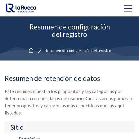
Skip to navigation
Skip to login form
Salta al contenido principal
Skip to accessibility options
Skip to footer
Skip accessibility options
Resumen de configuración
del registro
Página Principal
Resumen de configuración del registro
Resumen de retención de datos
Este resumen muestra los propósitos y las categorías por
defecto para retener datos del usuario. Ciertas áreas pudieran
tener propósitos y categorías más específicas que las aquí
listadas.
Sitio
Propósito