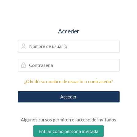
Skip to navigation
Skip to login form
Salta al contenido principal
Skip to accessibility options
Skip to footer
Skip accessibility options
Acceder
Nombre de usuario
Contraseña
¿Olvidó su nombre de usuario o contraseña?
Acceder
Algunos cursos permiten el acceso de invitados
Entrar como persona invitada